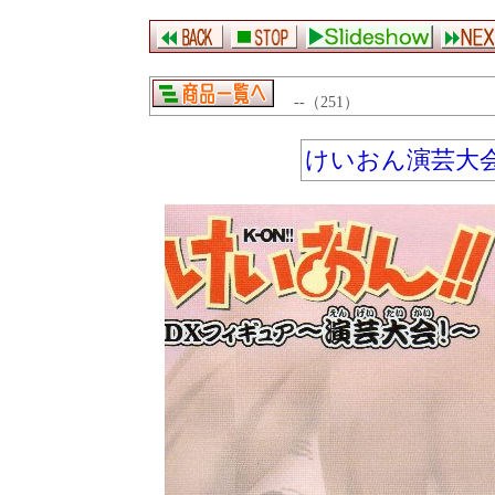
--（251）
けいおん演芸大会