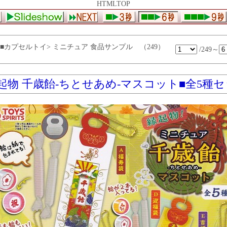
HTMLTOP
カプセルトイ> ミニチュア 食品サンプル （249）
/249～
起物 千歳飴-ちとせあめ-マスコット■全5種