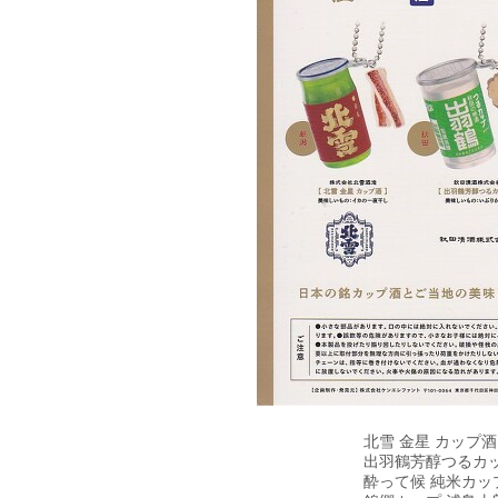
北雪 金星 カップ
出羽鶴芳醇つるカ
酔って候 純米カッ