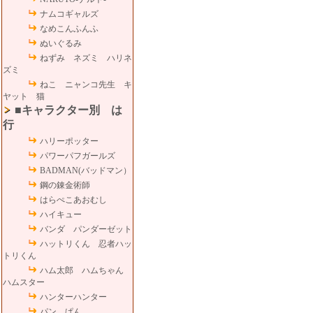
ナムコギャルズ
なめこんふんふ
ぬいぐるみ
ねずみ ネズミ ハリネ
ズミ
ねこ ニャンコ先生 キ
ヤット 猫
■キャラクター別 は
行
ハリーポッター
パワーパフガールズ
BADMAN(バッドマン）
鋼の錬金術師
はらぺこあおむし
ハイキュー
バンダ パンダーゼット
ハットリくん 忍者ハッ
トリくん
ハム太郎 ハムちゃん
ハムスター
ハンターハンター
パン ぱん