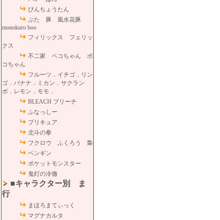
びんちょうたん
ぶた 豚 風水花豚
monokuro boo
フィリックス フェリッ
クス
不二家 ペコちゃん ポ
コちゃん
フルーツ．イチゴ．リン
ゴ．バナナ．ミカン．サクラン
ボ．レモン．モモ．
BLEACH ブリーチ
ふなっしー
プリキュア
北斗の拳
フクロウ ふくろう 梟
ペンギン
ポケットモンスター
鬼灯の冷徹
■キャラクター別 ま
行
まほろまてぃっく
マグナカルタ