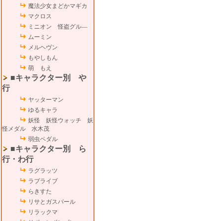
魔法少女まどかマギカ
マクロス
ミニオン 怪盗グル―
ムーミン
メルヘヴン
もやしもん
萌 もえ
■キャラクター別 や
行
ヤッターマン
ゆるキャラ
妖怪 妖怪ウォッチ 妖
怪メダル 水木茂
弱虫ペダル
■キャラクター別 ら
行・わ行
ラグラッツ
ラブライブ
らきすた
リサとガスパール
リラックマ