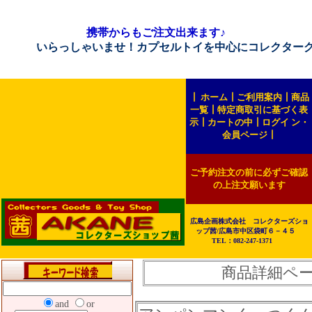
携帯からもご注文出来ます♪
いらっしゃいませ！カプセルトイを中心にコレクターグッズを
┃
ホーム
┃
ご利用案内
┃
商品
一覧
┃
特定商取引に基づく表
示
┃
カートの中
┃
ログイ ン・
会員ページ
┃
ご予約注文の前に必ずご確認
の上注文願います
広島企画株式会社 コレクターズショ
ップ茜/広島市中区袋町６－４５
TEL：082-247-1371
商品詳細ペ
and
or