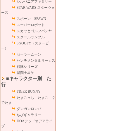
シルバニアファミリー
STAR WARS スターウォ
ーズ
スポーン SPAWN
スーパーロボット
スカッとゴルフパンヤ
スクールランブル
SNOOPY（スヌーピ
ー）
セーラームーン
センチメンタルサーカス
戦隊シリーズ
聖闘士星矢
■キャラクター別 た
行
TIGER BUNNY
たまごっち たまご ぐ
でたま
ダンガンロンパ
ちびギャラリー
DOAデッドオアアライ
ブ