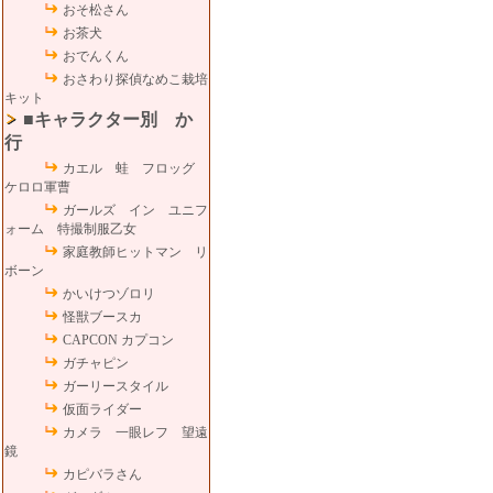
おそ松さん
お茶犬
おでんくん
おさわり探偵なめこ栽培
キット
■キャラクター別 か
行
カエル 蛙 フロッグ
ケロロ軍曹
ガールズ イン ユニフ
ォーム 特撮制服乙女
家庭教師ヒットマン リ
ボーン
かいけつゾロリ
怪獣ブースカ
CAPCON カプコン
ガチャピン
ガーリースタイル
仮面ライダー
カメラ 一眼レフ 望遠
鏡
カピバラさん