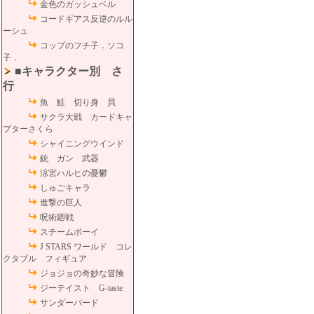
金色のガッシュベル
コードギアス反逆のルル
ーシュ
コップのフチ子．ソコ
子．
■キャラクター別 さ
行
魚 鮭 切り身 貝
サクラ大戦 カードキャ
プターさくら
シャイニングウインド
銃 ガン 武器
涼宮ハルヒの憂鬱
しゅごキャラ
進撃の巨人
呪術廻戦
スチームボーイ
J STARS ワールド コレ
クタブル フィギュア
ジョジョの奇妙な冒険
ジーテイスト G-taste
サンダーバード