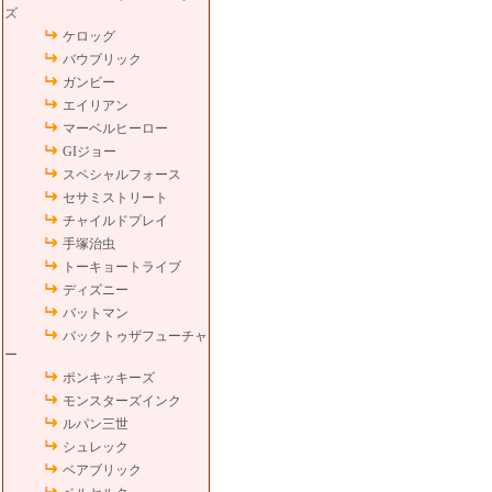
ズ
ケロッグ
バウブリック
ガンビー
エイリアン
マーベルヒーロー
GIジョー
スペシャルフォース
セサミストリート
チャイルドプレイ
手塚治虫
トーキョートライブ
ディズニー
バットマン
バックトゥザフューチャ
ー
ポンキッキーズ
モンスターズインク
ルパン三世
シュレック
ベアブリック