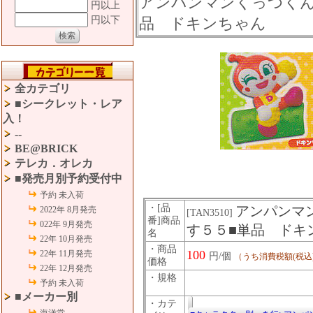
アンパンマンくっつくん
円以上
円以下
品 ドキンちゃん
全カテゴリ
■シークレット・レア
入！
--
BE@BRICK
テレカ．オレカ
■発売月別予約受付中
予約 未入荷
・[品
アンパンマ
2022年 8月発売
[TAN3510]
番]商品
022年 9月発売
す５５■単品 ドキ
名
22年 10月発売
・商品
100
22年 11月発売
円/個
（うち消費税額(税込
価格
22年 12月発売
・規格
予約 未入荷
■メーカー別
・カテ