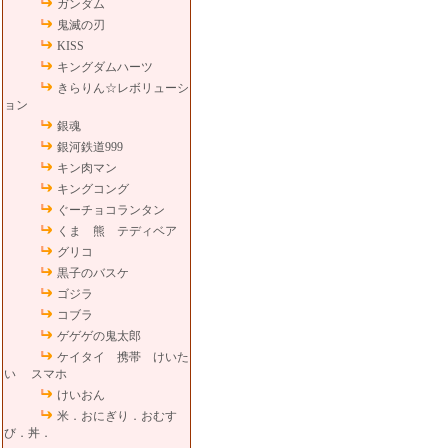
ガンダム
鬼滅の刃
KISS
キングダムハーツ
きらりん☆レボリューシ
ョン
銀魂
銀河鉄道999
キン肉マン
キングコング
ぐーチョコランタン
くま 熊 テディベア
グリコ
黒子のバスケ
ゴジラ
コブラ
ゲゲゲの鬼太郎
ケイタイ 携帯 けいた
い スマホ
けいおん
米．おにぎり．おむす
び．丼．