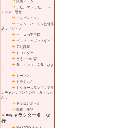
鉄腕アトム
デビルマン デビル デ
モンズ 悪魔
ディグレイマン
ティム・バートン監督作
品フィギュア
テニスの王子様
デスクトップフィギュア
刀剣乱舞
ドコモダケ
どうぶつの森
鳥 インコ 文鳥 ひよ
こ
トーマス
ドラえもん
ドクタースランプ．アラ
レチャン．ペンギン村．ガッちゃ
ん．
ドラゴンボール
動物 生物
■キャラクター名 な
行
NARUTO-ナルト-