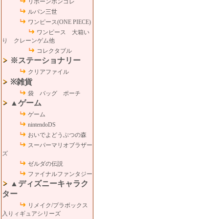
リボーンボンゴレ
ルパン三世
ワンピース(ONE PIECE)
ワンピース 大箱い
り クレーンゲム他
コレクタブル
※ステーショナリー
クリアファイル
※雑貨
袋 バッグ ポーチ
▲ゲーム
ゲーム
nintendoDS
おいでよどうぶつの森
スーパーマリオブラザー
ズ
ゼルダの伝説
ファイナルファンタジー
▲ディズニーキャラク
ター
リメイク/プラボックス
入りィギュアシリーズ