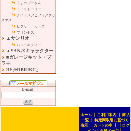
くまのプーさん
トイストーリー
ナイトメアビフォアクリ
スマス
ピクサー カーズ
プリンセス
▲サンリオ
ハローキティー
▲SAN-Xキャラクター
■ガレージキット・プ
ラモ
BE@RBRIKC」
E-mail:
ホーム
┃
ご利用案内
┃
商品
一覧
┃
特定商取引に基づく
表示
┃
カートの中
┃
┃
ログ
イ ン・会員ページ
┃