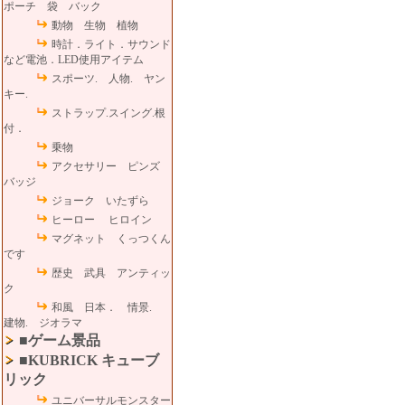
ポーチ 袋 バック
動物 生物 植物
時計．ライト．サウンド
など電池．LED使用アイテム
スポーツ. 人物. ヤン
キー.
ストラップ.スイング.根
付．
乗物
アクセサリー ピンズ
バッジ
ジョーク いたずら
ヒーロー ヒロイン
マグネット くっつくん
です
歴史 武具 アンティッ
ク
和風 日本． 情景.
建物. ジオラマ
■ゲーム景品
■KUBRICK キューブ
リック
ユニバーサルモンスター