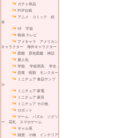
ガチャ単品
POP台紙
アニメ コミック 絵
本
SF 宇宙
映画 テレビ
アメキャラ アメリカン
キャラクター 海外キャラクター
図鑑 原色図鑑 神話
擬人化
学校. 学校用具. 学生.
恐竜 怪獣 モンスター
ミニチュア 食品サンプ
ル
ミニチュア 家電
ミニチュア 家具
ミニチュア その他
ロボット
ゲーム パズル ジグソ
ー 花札 スマホゲーム
ギャル系
雑貨 小物 インテリア