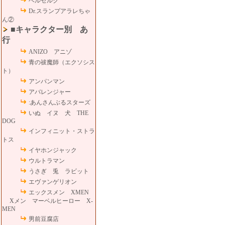
ベルセルク
Dr.スランプアラレちゃ
ん②
■キャラクター別 あ
行
ANIZO アニゾ
青の祓魔師（エクソシス
ト）
アンパンマン
アバレンジャー
:あんさんぶるスターズ
いぬ イヌ 犬 THE
DOG
インフィニット・ストラ
トス
イヤホンジャック
ウルトラマン
うさぎ 兎 ラビット
エヴァンゲリオン
エックスメン XMEN
Xメン マーベルヒーロー X-
MEN
男前豆腐店