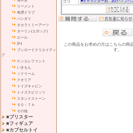
海洋堂
■キャラクター別 あ行>アンパ
ゴリ
リーメント
奇譚クラブ
バンダイ
タカラトミーアーツ
ターリン(エポック)
エール
IP4
この商品をお求めの方はこちらの商
す。
ブシロードクリエイティ
ブ
ケンエレファント
いきもん
Ｊドリーム
クオリア
トイズキャビン
トイズスピリッツ
スタンドストーン
ＳＯ－ＴＡ
その他
■ブリスター
■フィギュア
■カプセルトイ