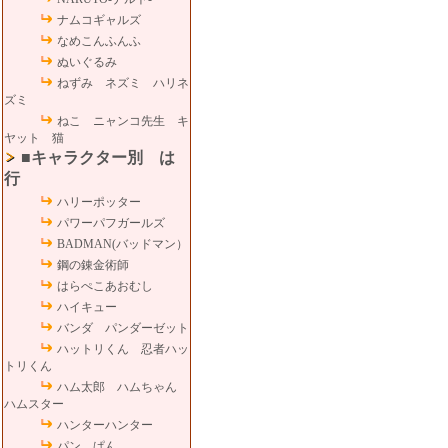
ナムコギャルズ
なめこんふんふ
ぬいぐるみ
ねずみ ネズミ ハリネ
ズミ
ねこ ニャンコ先生 キ
ヤット 猫
■キャラクター別 は
行
ハリーポッター
パワーパフガールズ
BADMAN(バッドマン）
鋼の錬金術師
はらぺこあおむし
ハイキュー
バンダ パンダーゼット
ハットリくん 忍者ハッ
トリくん
ハム太郎 ハムちゃん
ハムスター
ハンターハンター
パン ぱん