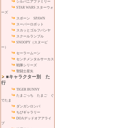
シルバニアファミリー
STAR WARS スターウォ
ーズ
スポーン SPAWN
スーパーロボット
スカッとゴルフパンヤ
スクールランブル
SNOOPY（スヌーピ
ー）
セーラームーン
センチメンタルサーカス
戦隊シリーズ
聖闘士星矢
■キャラクター別 た
行
TIGER BUNNY
たまごっち たまご ぐ
でたま
ダンガンロンパ
ちびギャラリー
DOAデッドオアアライ
ブ