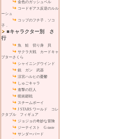
金色のガッシュベル
コードギアス反逆のルル
ーシュ
コップのフチ子．ソコ
子．
■キャラクター別 さ
行
魚 鮭 切り身 貝
サクラ大戦 カードキャ
プターさくら
シャイニングウインド
銃 ガン 武器
涼宮ハルヒの憂鬱
しゅごキャラ
進撃の巨人
呪術廻戦
スチームボーイ
J STARS ワールド コレ
クタブル フィギュア
ジョジョの奇妙な冒険
ジーテイスト G-taste
サンダーバード