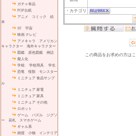
ガチャ単品
POP台紙
・カテゴリ
BE@BRICK
アニメ コミック 絵
本
SF 宇宙
映画 テレビ
アメキャラ アメリカン
キャラクター 海外キャラクター
図鑑 原色図鑑 神話
この商品をお求めの方はこ
擬人化
学校. 学校用具. 学生.
恐竜 怪獣 モンスター
ミニチュア 食品サンプ
ル
ミニチュア 家電
ミニチュア 家具
ミニチュア その他
ロボット
ゲーム パズル ジグソ
ー 花札 スマホゲーム
ギャル系
雑貨 小物 インテリア