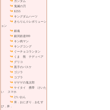
ガンダム
鬼滅の刃
KISS
キングダムハーツ
きらりん☆レボリューシ
ョン
銀魂
銀河鉄道999
キン肉マン
キングコング
ぐーチョコランタン
くま 熊 テディベア
グリコ
黒子のバスケ
ゴジラ
コブラ
ゲゲゲの鬼太郎
ケイタイ 携帯 けいた
い スマホ
けいおん
米．おにぎり．おむす
び．丼．