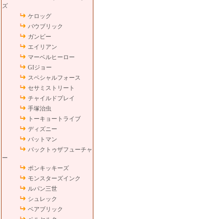
ズ
ケロッグ
バウブリック
ガンビー
エイリアン
マーベルヒーロー
GIジョー
スペシャルフォース
セサミストリート
チャイルドプレイ
手塚治虫
トーキョートライブ
ディズニー
バットマン
バックトゥザフューチャ
ー
ポンキッキーズ
モンスターズインク
ルパン三世
シュレック
ベアブリック