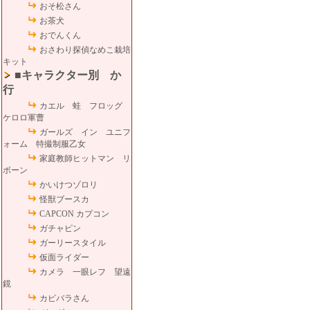
おそ松さん
お茶犬
おでんくん
おさわり探偵なめこ栽培
キット
■キャラクター別 か
行
カエル 蛙 フロッグ
ケロロ軍曹
ガールズ イン ユニフ
ォーム 特撮制服乙女
家庭教師ヒットマン リ
ボーン
かいけつゾロリ
怪獣ブースカ
CAPCON カプコン
ガチャピン
ガーリースタイル
仮面ライダー
カメラ 一眼レフ 望遠
鏡
カピバラさん