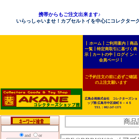
携帯からもご注文出来ます♪
いらっしゃいませ！カプセルトイを中心にコレクターグッズを販
┃
ホーム
┃
ご利用案内
┃
商品
一覧
┃
特定商取引に基づく表
示
┃
カートの中
┃
ログイ ン・
会員ページ
┃
ご予約注文の前に必ずご確認
の上注文願います
広島企画株式会社 コレクターズショ
ップ茜/広島市中区袋町６－４５
TEL：082-247-1371
商品
and
or