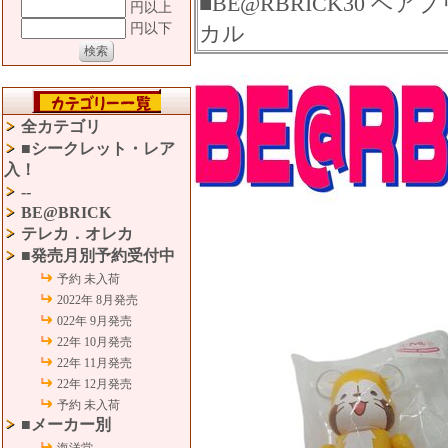
■BE@RBRICK30 ベア
円以上
円以下
カル
全カテゴリ
■シークレット・レア
入！
--
BE@BRICK
テレカ．オレカ
■発売月別予約受付中
予約 未入荷
2022年 8月発売
022年 9月発売
22年 10月発売
22年 11月発売
22年 12月発売
予約 未入荷
■メーカー別