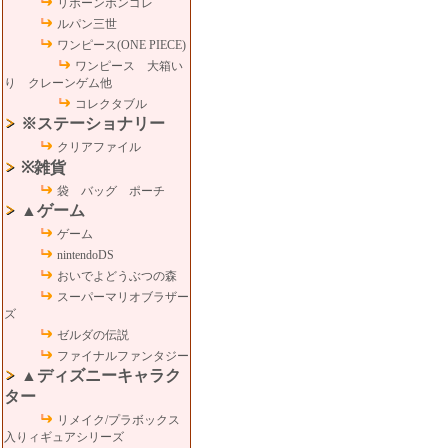
リボーンボンゴレ
ルパン三世
ワンピース(ONE PIECE)
ワンピース 大箱い
り クレーンゲム他
コレクタブル
※ステーショナリー
クリアファイル
※雑貨
袋 バッグ ポーチ
▲ゲーム
ゲーム
nintendoDS
おいでよどうぶつの森
スーパーマリオブラザー
ズ
ゼルダの伝説
ファイナルファンタジー
▲ディズニーキャラク
ター
リメイク/プラボックス
入りィギュアシリーズ