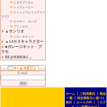
くまのプーさん
トイストーリー
ナイトメアビフォアクリ
スマス
ピクサー カーズ
プリンセス
▲サンリオ
ハローキティー
▲SAN-Xキャラクター
■ガレージキット・プ
ラモ
BE@RBRIKC」
E-mail:
ホーム
┃
ご利用案内
┃
商品
一覧
┃
特定商取引に基づく
表示
┃
カートの中
┃
┃
ログ
イ ン・会員ページ
┃