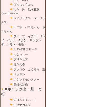
びんちょうたん
ぶた 豚 風水花豚
monokuro boo
フィリックス フェリッ
クス
不二家 ペコちゃん ポ
コちゃん
フルーツ．イチゴ．リン
ゴ．バナナ．ミカン．サクラン
ボ．レモン．モモ．
BLEACH ブリーチ
ふなっしー
プリキュア
北斗の拳
フクロウ ふくろう 梟
ペンギン
ポケットモンスター
鬼灯の冷徹
■キャラクター別 ま
行
まほろまてぃっく
マグナカルタ