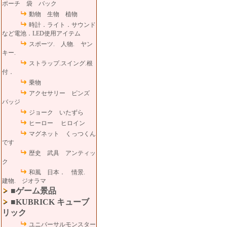
ポーチ 袋 バック
動物 生物 植物
時計．ライト．サウンド
など電池．LED使用アイテム
スポーツ. 人物. ヤン
キー.
ストラップ.スイング.根
付．
乗物
アクセサリー ピンズ
バッジ
ジョーク いたずら
ヒーロー ヒロイン
マグネット くっつくん
です
歴史 武具 アンティッ
ク
和風 日本． 情景.
建物. ジオラマ
■ゲーム景品
■KUBRICK キューブ
リック
ユニバーサルモンスター