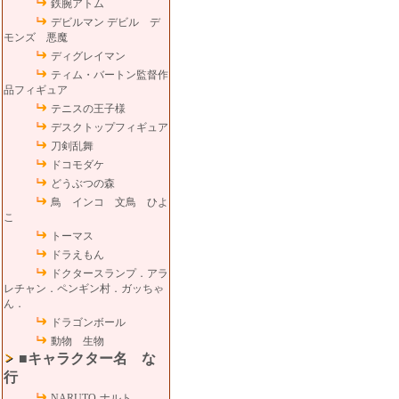
鉄腕アトム
デビルマン デビル デ
モンズ 悪魔
ディグレイマン
ティム・バートン監督作
品フィギュア
テニスの王子様
デスクトップフィギュア
刀剣乱舞
ドコモダケ
どうぶつの森
鳥 インコ 文鳥 ひよ
こ
トーマス
ドラえもん
ドクタースランプ．アラ
レチャン．ペンギン村．ガッちゃ
ん．
ドラゴンボール
動物 生物
■キャラクター名 な
行
NARUTO-ナルト-