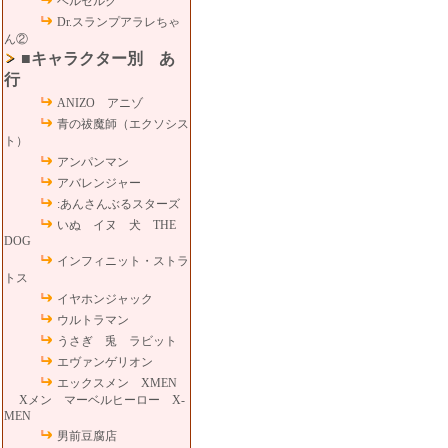
ベルセルク
Dr.スランプアラレちゃ
ん②
■キャラクター別 あ
行
ANIZO アニゾ
青の祓魔師（エクソシス
ト）
アンパンマン
アバレンジャー
:あんさんぶるスターズ
いぬ イヌ 犬 THE
DOG
インフィニット・ストラ
トス
イヤホンジャック
ウルトラマン
うさぎ 兎 ラビット
エヴァンゲリオン
エックスメン XMEN
Xメン マーベルヒーロー X-
MEN
男前豆腐店