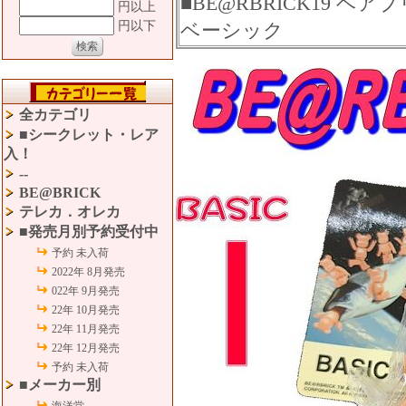
■BE@RBRICK19 ベア
円以上
円以下
ベーシック
全カテゴリ
■シークレット・レア
入！
--
BE@BRICK
テレカ．オレカ
■発売月別予約受付中
予約 未入荷
2022年 8月発売
022年 9月発売
22年 10月発売
22年 11月発売
22年 12月発売
予約 未入荷
■メーカー別