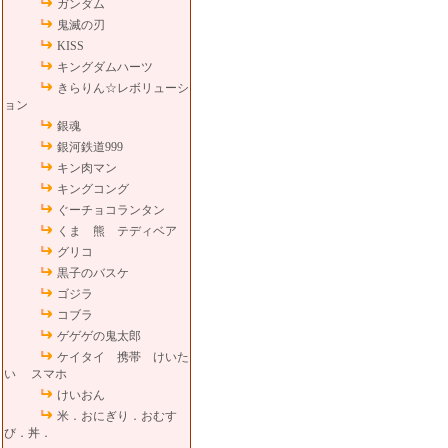
ガンダム
鬼滅の刃
KISS
キングダムハーツ
きらりん☆レボリューシ
ョン
銀魂
銀河鉄道999
キン肉マン
キングコング
ぐーチョコランタン
くま 熊 テディベア
グリコ
黒子のバスケ
ゴジラ
コブラ
ゲゲゲの鬼太郎
ケイタイ 携帯 けいた
い スマホ
けいおん
米．おにぎり．おむす
び．丼．