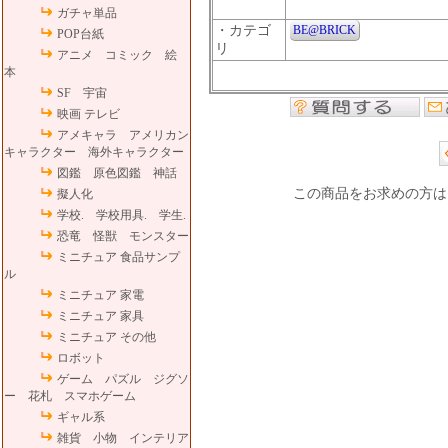
ガチャ単品
・カテゴ
BE@BRICK
POP台紙
リ
アニメ コミック 絵
本
SF 宇宙
映画 テレビ
アメキャラ アメリカン
キャラクター 海外キャラクター
図鑑 原色図鑑 神話
この商品をお求めの方は
擬人化
学校. 学校用具. 学生.
恐竜 怪獣 モンスター
ミニチュア 食品サンプ
ル
ミニチュア 家電
ミニチュア 家具
ミニチュア その他
ロボット
ゲーム パズル ジグソ
ー 花札 スマホゲーム
ギャル系
雑貨 小物 インテリア