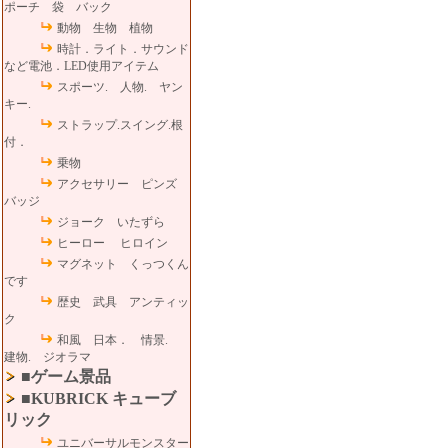
ポーチ 袋 バック
動物 生物 植物
時計．ライト．サウンド
など電池．LED使用アイテム
スポーツ. 人物. ヤン
キー.
ストラップ.スイング.根
付．
乗物
アクセサリー ピンズ
バッジ
ジョーク いたずら
ヒーロー ヒロイン
マグネット くっつくん
です
歴史 武具 アンティッ
ク
和風 日本． 情景.
建物. ジオラマ
■ゲーム景品
■KUBRICK キューブ
リック
ユニバーサルモンスター