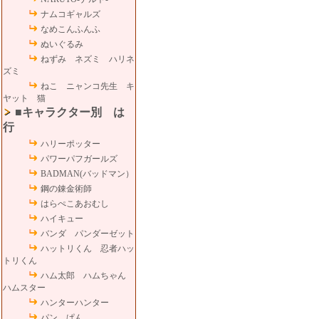
ナムコギャルズ
なめこんふんふ
ぬいぐるみ
ねずみ ネズミ ハリネ
ズミ
ねこ ニャンコ先生 キ
ヤット 猫
■キャラクター別 は
行
ハリーポッター
パワーパフガールズ
BADMAN(バッドマン）
鋼の錬金術師
はらぺこあおむし
ハイキュー
バンダ パンダーゼット
ハットリくん 忍者ハッ
トリくん
ハム太郎 ハムちゃん
ハムスター
ハンターハンター
パン ぱん