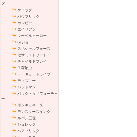
ズ
ケロッグ
バウブリック
ガンビー
エイリアン
マーベルヒーロー
GIジョー
スペシャルフォース
セサミストリート
チャイルドプレイ
手塚治虫
トーキョートライブ
ディズニー
バットマン
バックトゥザフューチャ
ー
ポンキッキーズ
モンスターズインク
ルパン三世
シュレック
ベアブリック