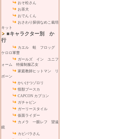
おそ松さん
お茶犬
おでんくん
おさわり探偵なめこ栽培
キット
■キャラクター別 か
行
カエル 蛙 フロッグ
ケロロ軍曹
ガールズ イン ユニフ
ォーム 特撮制服乙女
家庭教師ヒットマン リ
ボーン
かいけつゾロリ
怪獣ブースカ
CAPCON カプコン
ガチャピン
ガーリースタイル
仮面ライダー
カメラ 一眼レフ 望遠
鏡
カピバラさん