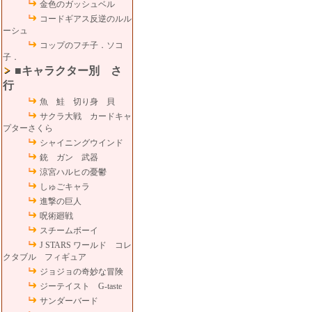
金色のガッシュベル
コードギアス反逆のルル
ーシュ
コップのフチ子．ソコ
子．
■キャラクター別 さ
行
魚 鮭 切り身 貝
サクラ大戦 カードキャ
プターさくら
シャイニングウインド
銃 ガン 武器
涼宮ハルヒの憂鬱
しゅごキャラ
進撃の巨人
呪術廻戦
スチームボーイ
J STARS ワールド コレ
クタブル フィギュア
ジョジョの奇妙な冒険
ジーテイスト G-taste
サンダーバード