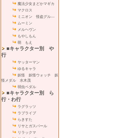
魔法少女まどかマギカ
マクロス
ミニオン 怪盗グル―
ムーミン
メルヘヴン
もやしもん
萌 もえ
■キャラクター別 や
行
ヤッターマン
ゆるキャラ
妖怪 妖怪ウォッチ 妖
怪メダル 水木茂
弱虫ペダル
■キャラクター別 ら
行・わ行
ラグラッツ
ラブライブ
らきすた
リサとガスパール
リラックマ