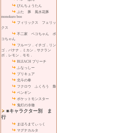
びんちょうたん
ぶた 豚 風水花豚
monokuro boo
フィリックス フェリッ
クス
不二家 ペコちゃん ポ
コちゃん
フルーツ．イチゴ．リン
ゴ．バナナ．ミカン．サクラン
ボ．レモン．モモ．
BLEACH ブリーチ
ふなっしー
プリキュア
北斗の拳
フクロウ ふくろう 梟
ペンギン
ポケットモンスター
鬼灯の冷徹
■キャラクター別 ま
行
まほろまてぃっく
マグナカルタ