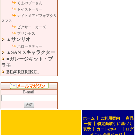
くまのプーさん
トイストーリー
ナイトメアビフォアクリ
スマス
ピクサー カーズ
プリンセス
▲サンリオ
ハローキティー
▲SAN-Xキャラクター
■ガレージキット・プ
ラモ
BE@RBRIKC」
E-mail:
ホーム
┃
ご利用案内
┃
商品
一覧
┃
特定商取引に基づく
表示
┃
カートの中
┃
┃
ログ
イ ン・会員ページ
┃