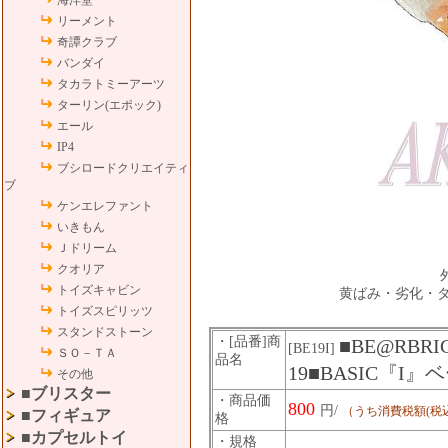
海洋堂
リーメント
奇譚クラブ
バンダイ
タカラトミーアーツ
ターリン(エポック)
エール
IP4
ブシロードクリエイティ
ブ
ケンエレファント
いきもん
Ｊドリーム
クオリア
トイズキャビン
黄ばみ・劣化・ダ
トイズスピリッツ
スタンドストーン
・[品番]商
■BE@RBR
[BE19I]
ＳＯ－ＴＡ
品名
19■BASIC『I
その他
■ブリスター
・商品価
800
円/
（うち消費税額(税
■フィギュア
格
■カプセルトイ
・規格