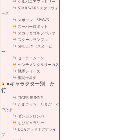
シルバニアファミリー
STAR WARS スターウォ
ーズ
スポーン SPAWN
スーパーロボット
スカッとゴルフパンヤ
スクールランブル
SNOOPY（スヌーピ
ー）
セーラームーン
センチメンタルサーカス
戦隊シリーズ
聖闘士星矢
■キャラクター別 た
行
TIGER BUNNY
たまごっち たまご ぐ
でたま
ダンガンロンパ
ちびギャラリー
DOAデッドオアアライ
ブ