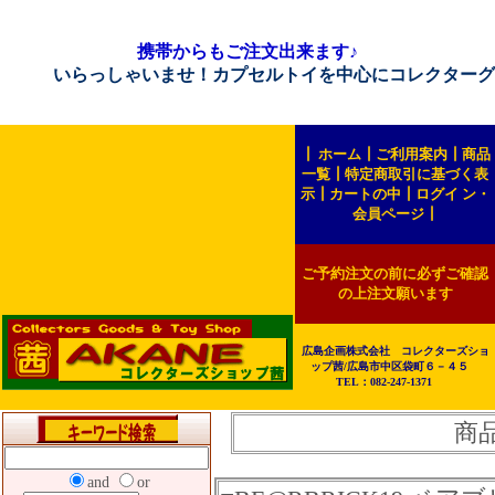
携帯からもご注文出来ます♪
らっしゃいませ！カプセルトイを中心にコレクターグッズを販
┃
ホーム
┃
ご利用案内
┃
商品
一覧
┃
特定商取引に基づく表
示
┃
カートの中
┃
ログイ ン・
会員ページ
┃
ご予約注文の前に必ずご確認
の上注文願います
広島企画株式会社 コレクターズショ
ップ茜/広島市中区袋町６－４５
TEL：082-247-1371
商
and
or