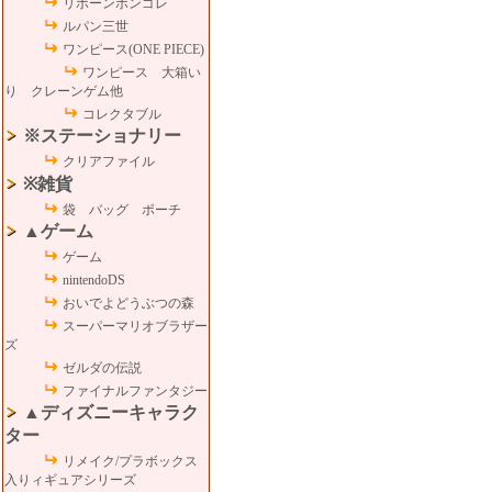
リボーンボンゴレ
ルパン三世
ワンピース(ONE PIECE)
ワンピース 大箱い
り クレーンゲム他
コレクタブル
※ステーショナリー
クリアファイル
※雑貨
袋 バッグ ポーチ
▲ゲーム
ゲーム
nintendoDS
おいでよどうぶつの森
スーパーマリオブラザー
ズ
ゼルダの伝説
ファイナルファンタジー
▲ディズニーキャラク
ター
リメイク/プラボックス
入りィギュアシリーズ