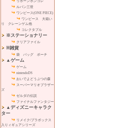
リボーンボンゴレ
ルパン三世
ワンピース(ONE PIECE)
ワンピース 大箱い
り クレーンゲム他
コレクタブル
※ステーショナリー
クリアファイル
※雑貨
袋 バッグ ポーチ
▲ゲーム
ゲーム
nintendoDS
おいでよどうぶつの森
スーパーマリオブラザー
ズ
ゼルダの伝説
ファイナルファンタジー
▲ディズニーキャラク
ター
リメイク/プラボックス
入りィギュアシリーズ