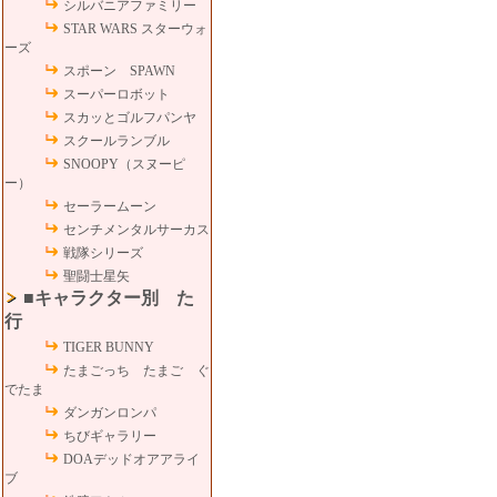
シルバニアファミリー
STAR WARS スターウォ
ーズ
スポーン SPAWN
スーパーロボット
スカッとゴルフパンヤ
スクールランブル
SNOOPY（スヌーピ
ー）
セーラームーン
センチメンタルサーカス
戦隊シリーズ
聖闘士星矢
■キャラクター別 た
行
TIGER BUNNY
たまごっち たまご ぐ
でたま
ダンガンロンパ
ちびギャラリー
DOAデッドオアアライ
ブ