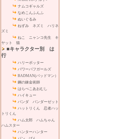
ナムコギャルズ
なめこんふんふ
ぬいぐるみ
ねずみ ネズミ ハリネ
ズミ
ねこ ニャンコ先生 キ
ヤット 猫
■キャラクター別 は
行
ハリーポッター
パワーパフガールズ
BADMAN(バッドマン）
鋼の錬金術師
はらぺこあおむし
ハイキュー
バンダ パンダーゼット
ハットリくん 忍者ハッ
トリくん
ハム太郎 ハムちゃん
ハムスター
ハンターハンター
パン ぱん