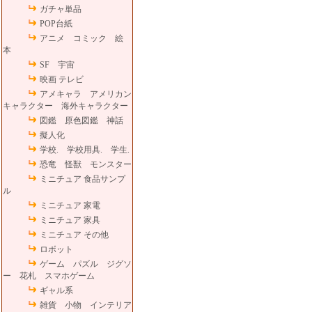
ガチャ単品
POP台紙
アニメ コミック 絵
本
SF 宇宙
映画 テレビ
アメキャラ アメリカン
キャラクター 海外キャラクター
図鑑 原色図鑑 神話
擬人化
学校. 学校用具. 学生.
恐竜 怪獣 モンスター
ミニチュア 食品サンプ
ル
ミニチュア 家電
ミニチュア 家具
ミニチュア その他
ロボット
ゲーム パズル ジグソ
ー 花札 スマホゲーム
ギャル系
雑貨 小物 インテリア