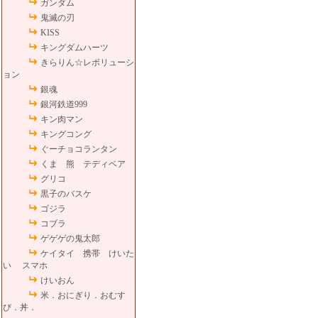
ガンダム
鬼滅の刃
KISS
キングダムハーツ
きらりん☆レボリューシ
ョン
銀魂
銀河鉄道999
キン肉マン
キングコング
ぐーチョコランタン
くま 熊 テディベア
グリコ
黒子のバスケ
ゴジラ
コブラ
ゲゲゲの鬼太郎
ケイタイ 携帯 けいた
い スマホ
けいおん
米．おにぎり．おむす
び．丼．