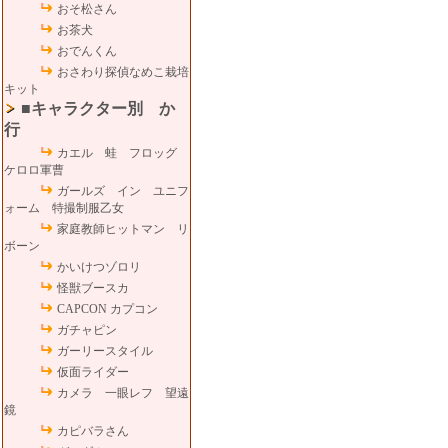
おそ松さん
お茶犬
おでんくん
おさわり探偵なめこ栽培
キット
■キャラクター別 か
行
カエル 蛙 フロッグ
ケロロ軍曹
ガールズ イン ユニフ
ォーム 特撮制服乙女
家庭教師ヒットマン リ
ボーン
かいけつゾロリ
怪獣ブースカ
CAPCON カプコン
ガチャピン
ガーリースタイル
仮面ライダー
カメラ 一眼レフ 望遠
鏡
カピバラさん