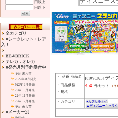
ディズニース
円以上
円以下
全カテゴリ
■シークレット・レア
入！
--
BE@BRICK
テレカ．オレカ
■発売月別予約受付中
予約 未入荷
・[品番]商品名
ディ
[810YC023]
2022年 8月発売
022年 9月発売
450
・商品価格
円/セット
（う
22年 10月発売
・規格
22年 11月発売
22年 12月発売
・カテゴリ
■カプセルトイ
▲ディズニーキャラク
予約 未入荷
■メーカー別