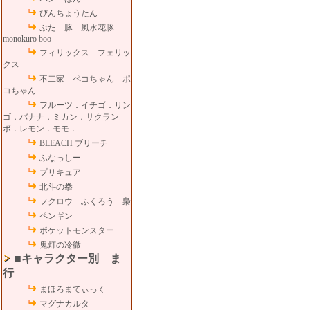
びんちょうたん
ぶた 豚 風水花豚
monokuro boo
フィリックス フェリッ
クス
不二家 ペコちゃん ポ
コちゃん
フルーツ．イチゴ．リン
ゴ．バナナ．ミカン．サクラン
ボ．レモン．モモ．
BLEACH ブリーチ
ふなっしー
プリキュア
北斗の拳
フクロウ ふくろう 梟
ペンギン
ポケットモンスター
鬼灯の冷徹
■キャラクター別 ま
行
まほろまてぃっく
マグナカルタ