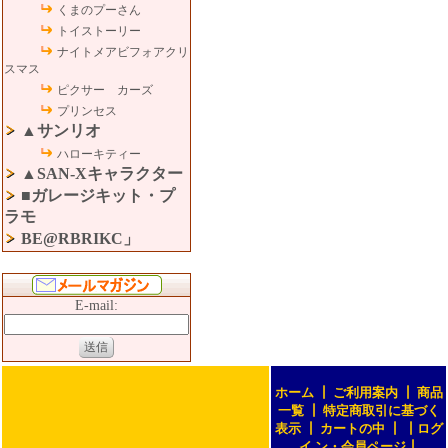
くまのプーさん
トイストーリー
ナイトメアビフォアクリ
スマス
ピクサー カーズ
プリンセス
▲サンリオ
ハローキティー
▲SAN-Xキャラクター
■ガレージキット・プ
ラモ
BE@RBRIKC」
E-mail:
ホーム
┃
ご利用案内
┃
商品
一覧
┃
特定商取引に基づく
表示
┃
カートの中
┃
┃
ログ
イ ン・会員ページ
┃