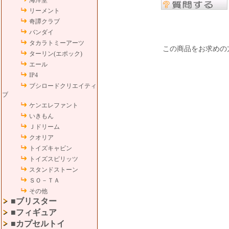
海洋堂
リーメント
奇譚クラブ
バンダイ
タカラトミーアーツ
この商品をお求めの
ターリン(エポック)
エール
IP4
ブシロードクリエイティ
ブ
ケンエレファント
いきもん
Ｊドリーム
クオリア
トイズキャビン
トイズスピリッツ
スタンドストーン
ＳＯ－ＴＡ
その他
■ブリスター
■フィギュア
■カプセルトイ