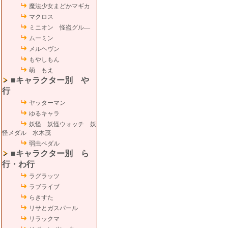
魔法少女まどかマギカ
マクロス
ミニオン 怪盗グル―
ムーミン
メルヘヴン
もやしもん
萌 もえ
■キャラクター別 や
行
ヤッターマン
ゆるキャラ
妖怪 妖怪ウォッチ 妖
怪メダル 水木茂
弱虫ペダル
■キャラクター別 ら
行・わ行
ラグラッツ
ラブライブ
らきすた
リサとガスパール
リラックマ