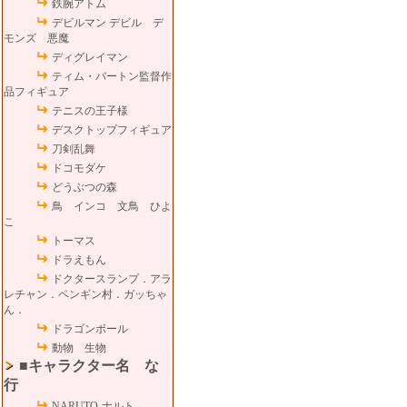
鉄腕アトム
デビルマン デビル デ
モンズ 悪魔
ディグレイマン
ティム・バートン監督作
品フィギュア
テニスの王子様
デスクトップフィギュア
刀剣乱舞
ドコモダケ
どうぶつの森
鳥 インコ 文鳥 ひよ
こ
トーマス
ドラえもん
ドクタースランプ．アラ
レチャン．ペンギン村．ガッちゃ
ん．
ドラゴンボール
動物 生物
■キャラクター名 な
行
NARUTO-ナルト-