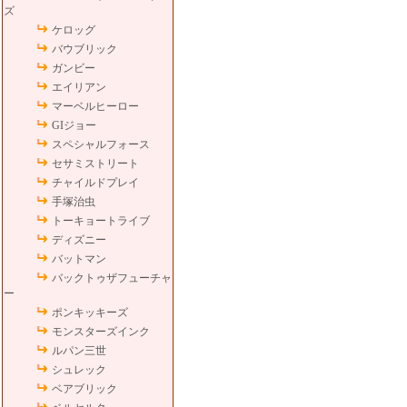
ズ
ケロッグ
バウブリック
ガンビー
エイリアン
マーベルヒーロー
GIジョー
スペシャルフォース
セサミストリート
チャイルドプレイ
手塚治虫
トーキョートライブ
ディズニー
バットマン
バックトゥザフューチャ
ー
ポンキッキーズ
モンスターズインク
ルパン三世
シュレック
ベアブリック