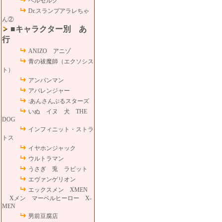
ベルセルク
Dr.スランプアラレちゃ
ん②
■キャラクター別 あ
行
ANIZO アニゾ
青の祓魔師（エクソシス
ト）
アンパンマン
アバレンジャー
:あんさんぶるスターズ
いぬ イヌ 犬 THE
DOG
インフィニット・ストラ
トス
イヤホンジャック
ウルトラマン
うさぎ 兎 ラビット
エヴァンゲリオン
エックスメン XMEN
Xメン マーベルヒーロー X-
MEN
男前豆腐店