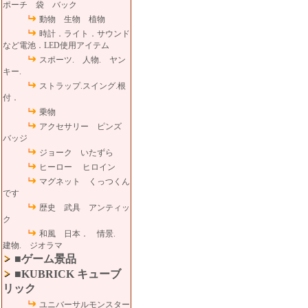
ポーチ 袋 バック
動物 生物 植物
時計．ライト．サウンド
など電池．LED使用アイテム
スポーツ. 人物. ヤン
キー.
ストラップ.スイング.根
付．
乗物
アクセサリー ピンズ
バッジ
ジョーク いたずら
ヒーロー ヒロイン
マグネット くっつくん
です
歴史 武具 アンティッ
ク
和風 日本． 情景.
建物. ジオラマ
■ゲーム景品
■KUBRICK キューブ
リック
ユニバーサルモンスター