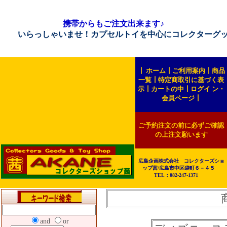
携帯からもご注文出来ます♪
らっしゃいませ！カプセルトイを中心にコレクターグッズを販売
┃
ホーム
┃
ご利用案内
┃
商品
一覧
┃
特定商取引に基づく表
示
┃
カートの中
┃
ログイ ン・
会員ページ
┃
ご予約注文の前に必ずご確認
の上注文願います
広島企画株式会社 コレクターズショ
ップ茜/広島市中区袋町６－４５
TEL：082-247-1371
and
or