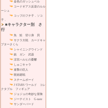
金色のガッシュベル
コードギアス反逆のルル
ーシュ
コップのフチ子．ソコ
子．
■キャラクター別 さ
行
魚 鮭 切り身 貝
サクラ大戦 カードキャ
プターさくら
シャイニングウインド
銃 ガン 武器
涼宮ハルヒの憂鬱
しゅごキャラ
進撃の巨人
呪術廻戦
スチームボーイ
J STARS ワールド コレ
クタブル フィギュア
ジョジョの奇妙な冒険
ジーテイスト G-taste
サンダーバード