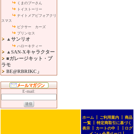
くまのプーさん
トイストーリー
ナイトメアビフォアクリ
スマス
ピクサー カーズ
プリンセス
▲サンリオ
ハローキティー
▲SAN-Xキャラクター
■ガレージキット・プ
ラモ
BE@RBRIKC」
E-mail:
ホーム
┃
ご利用案内
┃
商品
一覧
┃
特定商取引に基づく
表示
┃
カートの中
┃
┃
ログ
イ ン・会員ページ
┃