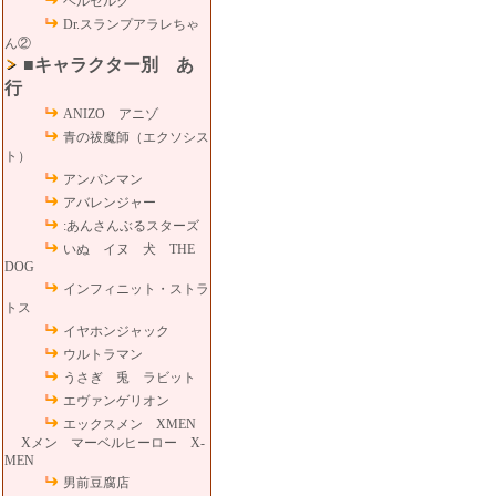
ベルセルク
Dr.スランプアラレちゃ
ん②
■キャラクター別 あ
行
ANIZO アニゾ
青の祓魔師（エクソシス
ト）
アンパンマン
アバレンジャー
:あんさんぶるスターズ
いぬ イヌ 犬 THE
DOG
インフィニット・ストラ
トス
イヤホンジャック
ウルトラマン
うさぎ 兎 ラビット
エヴァンゲリオン
エックスメン XMEN
Xメン マーベルヒーロー X-
MEN
男前豆腐店