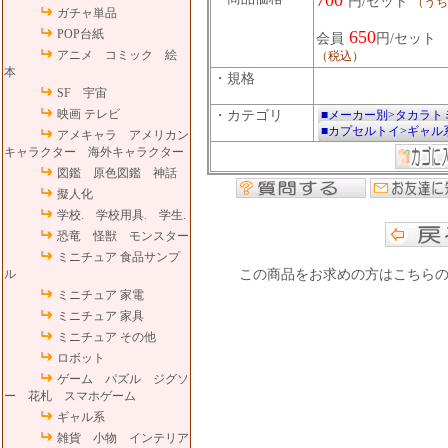
700
円/セット
（うち
ガチャ単品
POP台紙
650
会員
円/セット
アニメ コミック 絵
（税込）
本
・規格
SF 宇宙
映画 テレビ
・カテゴリ
■メーカー別>タカラト
■カプセルトイ>ギャル
アメキャラ アメリカン
キャラクター 海外キャラクター
図鑑 原色図鑑 神話
擬人化
学校. 学校用具. 学生.
恐竜 怪獣 モンスター
ミニチュア 食品サンプ
ル
この商品をお求めの方はこちら
ミニチュア 家電
ミニチュア 家具
ミニチュア その他
ロボット
ゲーム パズル ジグソ
ー 花札 スマホゲーム
ギャル系
雑貨 小物 インテリア