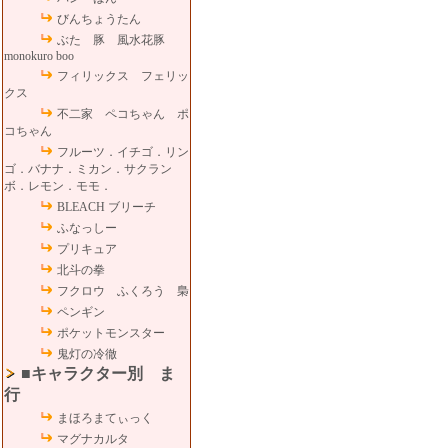
びんちょうたん
ぶた 豚 風水花豚
monokuro boo
フィリックス フェリッ
クス
不二家 ペコちゃん ポ
コちゃん
フルーツ．イチゴ．リン
ゴ．バナナ．ミカン．サクラン
ボ．レモン．モモ．
BLEACH ブリーチ
ふなっしー
プリキュア
北斗の拳
フクロウ ふくろう 梟
ペンギン
ポケットモンスター
鬼灯の冷徹
■キャラクター別 ま
行
まほろまてぃっく
マグナカルタ