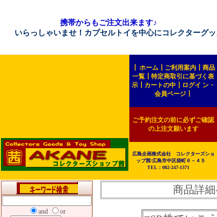
携帯からもご注文出来ます♪
らっしゃいませ！カプセルトイを中心にコレクターグッズを販売
┃
ホーム
┃
ご利用案内
┃
商品
一覧
┃
特定商取引に基づく表
示
┃
カートの中
┃
ログイ ン・
会員ページ
┃
ご予約注文の前に必ずご確認
の上注文願います
広島企画株式会社 コレクターズショ
ップ茜/広島市中区袋町６－４５
TEL：082-247-1371
商品詳細
and
or