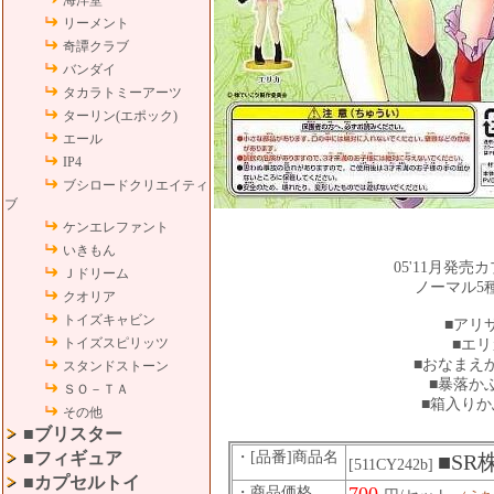
海洋堂
リーメント
奇譚クラブ
バンダイ
タカラトミーアーツ
ターリン(エポック)
エール
IP4
ブシロードクリエイティ
ブ
ケンエレファント
いきもん
05'11月発売
Ｊドリーム
ノーマル5
クオリア
トイズキャビン
■ア
トイズスピリッツ
■エリ
■おなまえ
スタンドストーン
■暴落か
ＳＯ－ＴＡ
■箱入り
その他
■ブリスター
■フィギュア
・[品番]商品名
■SR
[511CY242b]
■カプセルトイ
・商品価格