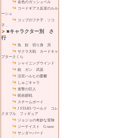
金色のガッシュベル
コードギアス反逆のルル
ーシュ
コップのフチ子．ソコ
子．
■キャラクター別 さ
行
魚 鮭 切り身 貝
サクラ大戦 カードキャ
プターさくら
シャイニングウインド
銃 ガン 武器
涼宮ハルヒの憂鬱
しゅごキャラ
進撃の巨人
呪術廻戦
スチームボーイ
J STARS ワールド コレ
クタブル フィギュア
ジョジョの奇妙な冒険
ジーテイスト G-taste
サンダーバード