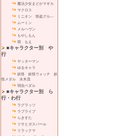
魔法少女まどかマギカ
マクロス
ミニオン 怪盗グル―
ムーミン
メルヘヴン
もやしもん
萌 もえ
■キャラクター別 や
行
ヤッターマン
ゆるキャラ
妖怪 妖怪ウォッチ 妖
怪メダル 水木茂
弱虫ペダル
■キャラクター別 ら
行・わ行
ラグラッツ
ラブライブ
らきすた
リサとガスパール
リラックマ