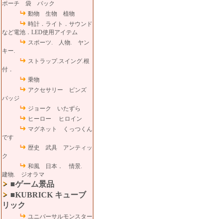
ポーチ 袋 バック
動物 生物 植物
時計．ライト．サウンド
など電池．LED使用アイテム
スポーツ. 人物. ヤン
キー.
ストラップ.スイング.根
付．
乗物
アクセサリー ピンズ
バッジ
ジョーク いたずら
ヒーロー ヒロイン
マグネット くっつくん
です
歴史 武具 アンティッ
ク
和風 日本． 情景.
建物. ジオラマ
■ゲーム景品
■KUBRICK キューブ
リック
ユニバーサルモンスター