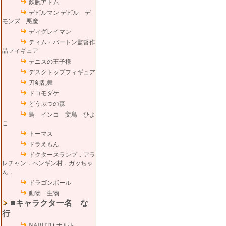
鉄腕アトム
デビルマン デビル デ
モンズ 悪魔
ディグレイマン
ティム・バートン監督作
品フィギュア
テニスの王子様
デスクトップフィギュア
刀剣乱舞
ドコモダケ
どうぶつの森
鳥 インコ 文鳥 ひよ
こ
トーマス
ドラえもん
ドクタースランプ．アラ
レチャン．ペンギン村．ガッちゃ
ん．
ドラゴンボール
動物 生物
■キャラクター名 な
行
NARUTO-ナルト-