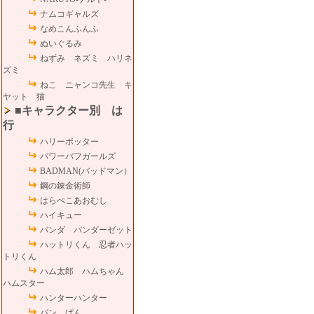
ナムコギャルズ
なめこんふんふ
ぬいぐるみ
ねずみ ネズミ ハリネ
ズミ
ねこ ニャンコ先生 キ
ヤット 猫
■キャラクター別 は
行
ハリーポッター
パワーパフガールズ
BADMAN(バッドマン）
鋼の錬金術師
はらぺこあおむし
ハイキュー
バンダ パンダーゼット
ハットリくん 忍者ハッ
トリくん
ハム太郎 ハムちゃん
ハムスター
ハンターハンター
パン ぱん