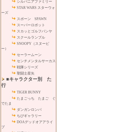
シルバニアファミリー
STAR WARS スターウォ
ーズ
スポーン SPAWN
スーパーロボット
スカッとゴルフパンヤ
スクールランブル
SNOOPY（スヌーピ
ー）
セーラームーン
センチメンタルサーカス
戦隊シリーズ
聖闘士星矢
■キャラクター別 た
行
TIGER BUNNY
たまごっち たまご ぐ
でたま
ダンガンロンパ
ちびギャラリー
DOAデッドオアアライ
ブ