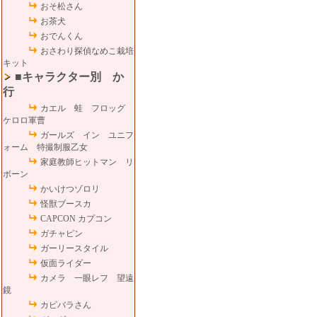
おそ松さん
お茶犬
おでんくん
おさわり探偵なめこ栽培
キット
■キャラクター別 か
行
カエル 蛙 フロッグ
ケロロ軍曹
ガールズ イン ユニフ
ォーム 特撮制服乙女
家庭教師ヒットマン リ
ボーン
かいけつゾロリ
怪獣ブースカ
CAPCON カプコン
ガチャピン
ガーリースタイル
仮面ライダー
カメラ 一眼レフ 望遠
鏡
カピバラさん