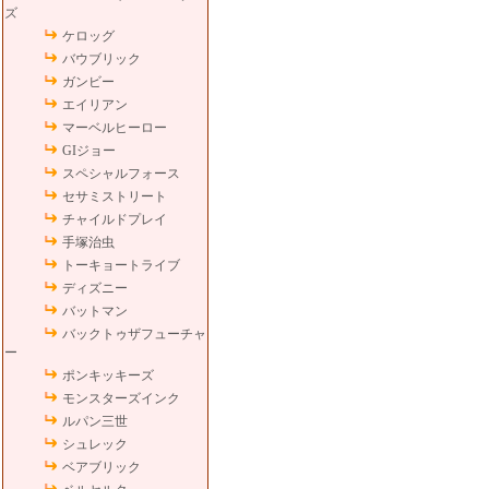
ズ
ケロッグ
バウブリック
ガンビー
エイリアン
マーベルヒーロー
GIジョー
スペシャルフォース
セサミストリート
チャイルドプレイ
手塚治虫
トーキョートライブ
ディズニー
バットマン
バックトゥザフューチャ
ー
ポンキッキーズ
モンスターズインク
ルパン三世
シュレック
ベアブリック