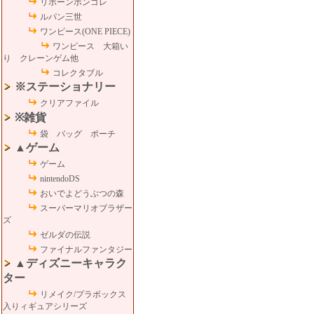
リボーンボンゴレ
ルパン三世
ワンピース(ONE PIECE)
ワンピース 大箱い
り クレーンゲム他
コレクタブル
※ステーショナリー
クリアファイル
※雑貨
袋 バッグ ポーチ
▲ゲーム
ゲーム
nintendoDS
おいでよどうぶつの森
スーパーマリオブラザー
ズ
ゼルダの伝説
ファイナルファンタジー
▲ディズニーキャラク
ター
リメイク/プラボックス
入りィギュアシリーズ