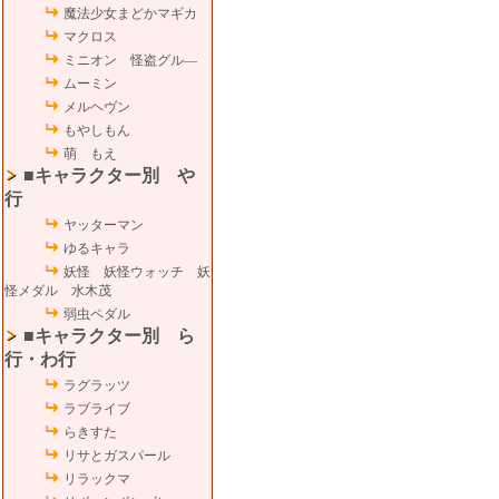
魔法少女まどかマギカ
マクロス
ミニオン 怪盗グル―
ムーミン
メルヘヴン
もやしもん
萌 もえ
■キャラクター別 や
行
ヤッターマン
ゆるキャラ
妖怪 妖怪ウォッチ 妖
怪メダル 水木茂
弱虫ペダル
■キャラクター別 ら
行・わ行
ラグラッツ
ラブライブ
らきすた
リサとガスパール
リラックマ