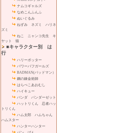
ナムコギャルズ
なめこんふんふ
ぬいぐるみ
ねずみ ネズミ ハリネ
ズミ
ねこ ニャンコ先生 キ
ヤット 猫
■キャラクター別 は
行
ハリーポッター
パワーパフガールズ
BADMAN(バッドマン）
鋼の錬金術師
はらぺこあおむし
ハイキュー
バンダ パンダーゼット
ハットリくん 忍者ハッ
トリくん
ハム太郎 ハムちゃん
ハムスター
ハンターハンター
パン ぱん