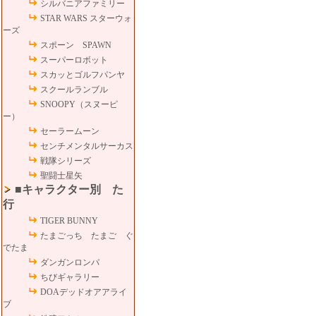
シルバニアファミリー
STAR WARS スターウォ
ーズ
スポーン SPAWN
スーパーロボット
スカッとゴルフパンヤ
スクールランブル
SNOOPY（スヌーピ
ー）
セーラームーン
センチメンタルサーカス
戦隊シリーズ
聖闘士星矢
■キャラクター別 た
行
TIGER BUNNY
たまごっち たまご ぐ
でたま
ダンガンロンパ
ちびギャラリー
DOAデッドオアアライ
ブ