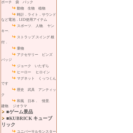
ポーチ 袋 バック
動物 生物 植物
時計．ライト．サウンド
など電池．LED使用アイテム
スポーツ. 人物. ヤン
キー.
ストラップ.スイング.根
付．
乗物
アクセサリー ピンズ
バッジ
ジョーク いたずら
ヒーロー ヒロイン
マグネット くっつくん
です
歴史 武具 アンティッ
ク
和風 日本． 情景.
建物. ジオラマ
■ゲーム景品
■KUBRICK キューブ
リック
ユニバーサルモンスター