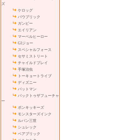
ズ
ケロッグ
バウブリック
ガンビー
エイリアン
マーベルヒーロー
GIジョー
スペシャルフォース
セサミストリート
チャイルドプレイ
手塚治虫
トーキョートライブ
ディズニー
バットマン
バックトゥザフューチャ
ー
ポンキッキーズ
モンスターズインク
ルパン三世
シュレック
ベアブリック