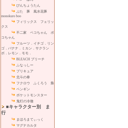
びんちょうたん
ぶた 豚 風水花豚
monokuro boo
フィリックス フェリッ
クス
不二家 ペコちゃん ポ
コちゃん
フルーツ．イチゴ．リン
ゴ．バナナ．ミカン．サクラン
ボ．レモン．モモ．
BLEACH ブリーチ
ふなっしー
プリキュア
北斗の拳
フクロウ ふくろう 梟
ペンギン
ポケットモンスター
鬼灯の冷徹
■キャラクター別 ま
行
まほろまてぃっく
マグナカルタ