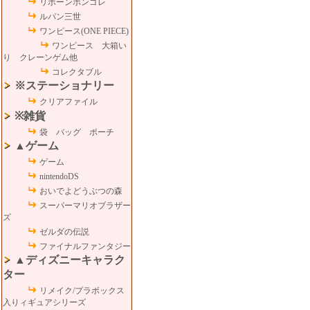
リボーンボンゴレ
ルパン三世
ワンピース(ONE PIECE)
ワンピース 大箱い
り クレーンゲム他
コレクタブル
※ステーショナリー
クリアファイル
※雑貨
袋 バッグ ポーチ
▲ゲーム
ゲーム
nintendoDS
おいでよどうぶつの森
スーパーマリオブラザー
ズ
ゼルダの伝説
ファイナルファンタジー
▲ディズニーキャラク
ター
リメイク/プラボックス
入りィギュアシリーズ