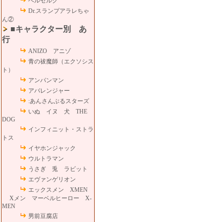
ベルセルク
Dr.スランプアラレちゃ
ん②
■キャラクター別 あ
行
ANIZO アニゾ
青の祓魔師（エクソシス
ト）
アンパンマン
アバレンジャー
:あんさんぶるスターズ
いぬ イヌ 犬 THE
DOG
インフィニット・ストラ
トス
イヤホンジャック
ウルトラマン
うさぎ 兎 ラビット
エヴァンゲリオン
エックスメン XMEN
Xメン マーベルヒーロー X-
MEN
男前豆腐店