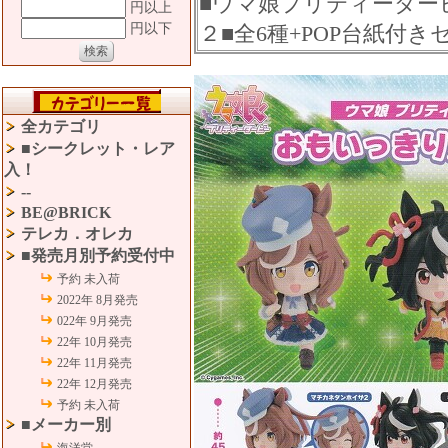
■ウマ娘プリティーダー
円以上
円以下
２■全6種+POP台紙付き
全カテゴリ
■シークレット・レア
入！
--
BE@BRICK
テレカ．オレカ
■発売月別予約受付中
予約 未入荷
2022年 8月発売
022年 9月発売
22年 10月発売
22年 11月発売
22年 12月発売
予約 未入荷
■メーカー別