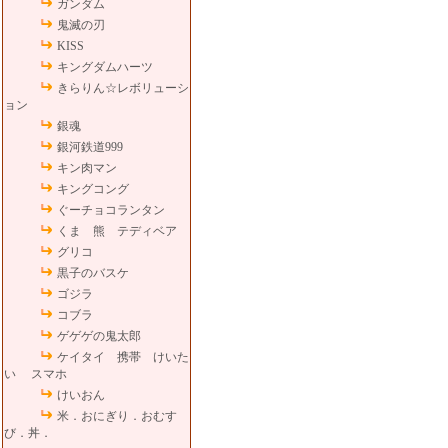
ガンダム
鬼滅の刃
KISS
キングダムハーツ
きらりん☆レボリューシ
ョン
銀魂
銀河鉄道999
キン肉マン
キングコング
ぐーチョコランタン
くま 熊 テディベア
グリコ
黒子のバスケ
ゴジラ
コブラ
ゲゲゲの鬼太郎
ケイタイ 携帯 けいた
い スマホ
けいおん
米．おにぎり．おむす
び．丼．