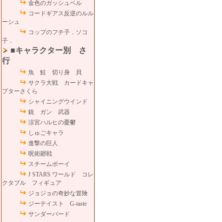
金色のガッシュベル
コードギアス反逆のルル
ーシュ
コップのフチ子．ソコ
子．
■キャラクター別 さ
行
魚 鮭 切り身 貝
サクラ大戦 カードキャ
プターさくら
シャイニングウインド
銃 ガン 武器
涼宮ハルヒの憂鬱
しゅごキャラ
進撃の巨人
呪術廻戦
スチームボーイ
J STARS ワールド コレ
クタブル フィギュア
ジョジョの奇妙な冒険
ジーテイスト G-taste
サンダーバード