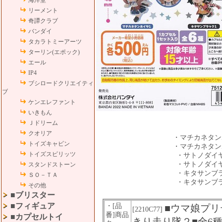
海洋堂
リーメント
奇譚クラブ
バンダイ
タカラトミーアーツ
ターリン(エポック)
エール
IP4
ブシロードクリエイティ
ブ
ケンエレファント
いきもん
Ｊドリーム
クオリア
・マチカネタン
トイズキャビン
・マチカネタン
トイズスピリッツ
・サトノダイ
・サトノダイ
スタンドストーン
・キタサンブ
ＳＯ－ＴＡ
・キタサンブ
その他
■ブリスター
■フィギュア
・[品
■ウマ娘プリ
[2210C77]
番]商品
■カプセルトイ
きり走り隊２■全6種