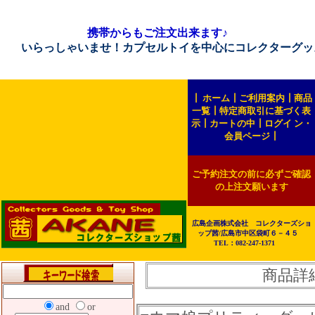
携帯からもご注文出来ます♪
らっしゃいませ！カプセルトイを中心にコレクターグッズを販売
┃
ホーム
┃
ご利用案内
┃
商品
一覧
┃
特定商取引に基づく表
示
┃
カートの中
┃
ログイ ン・
会員ページ
┃
ご予約注文の前に必ずご確認
の上注文願います
広島企画株式会社 コレクターズショ
ップ茜/広島市中区袋町６－４５
TEL：082-247-1371
商品詳
and
or