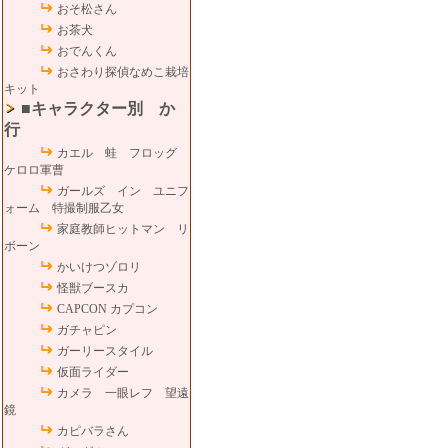
おそ松さん
お茶犬
おでんくん
おさわり探偵なめこ栽培
キット
■キャラクター別 か
行
カエル 蛙 フロッグ
ケロロ軍曹
ガールズ イン ユニフ
ォーム 特撮制服乙女
家庭教師ヒットマン リ
ボーン
かいけつゾロリ
怪獣ブースカ
CAPCON カプコン
ガチャピン
ガーリースタイル
仮面ライダー
カメラ 一眼レフ 望遠
鏡
カピバラさん