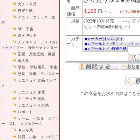
名
ガチャ単品
・商品
3,200
POP台紙
円/セット
（うち消費税
価格
アニメ コミック 絵
・規格
2022年10月発売 バンダイ
本
セット内容■全6種セット
SF 宇宙
映画 テレビ
・カテ
■メーカー別>バンダイ
アメキャラ アメリカン
■カプセルトイ>アニメ コミ
ゴリ
キャラクター 海外キャラクター
■カプセルトイ>POP台紙
図鑑 原色図鑑 神話
擬人化
学校. 学校用具. 学生.
恐竜 怪獣 モンスター
ミニチュア 食品サンプ
ル
ミニチュア 家電
この商品をお求めの方はこち
ミニチュア 家具
ミニチュア その他
ロボット
ゲーム パズル ジグソ
ー 花札 スマホゲーム
ギャル系
雑貨 小物 インテリア