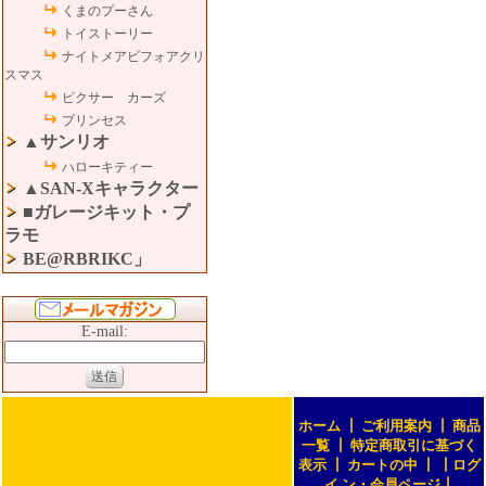
くまのプーさん
トイストーリー
ナイトメアビフォアクリ
スマス
ピクサー カーズ
プリンセス
▲サンリオ
ハローキティー
▲SAN-Xキャラクター
■ガレージキット・プ
ラモ
BE@RBRIKC」
E-mail:
ホーム
┃
ご利用案内
┃
商品
一覧
┃
特定商取引に基づく
表示
┃
カートの中
┃
┃
ログ
イ ン・会員ページ
┃