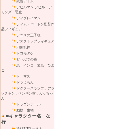
鉄腕アトム
デビルマン デビル デ
モンズ 悪魔
ディグレイマン
ティム・バートン監督作
品フィギュア
テニスの王子様
デスクトップフィギュア
刀剣乱舞
ドコモダケ
どうぶつの森
鳥 インコ 文鳥 ひよ
こ
トーマス
ドラえもん
ドクタースランプ．アラ
レチャン．ペンギン村．ガッちゃ
ん．
ドラゴンボール
動物 生物
■キャラクター名 な
行
NARUTO-ナルト-