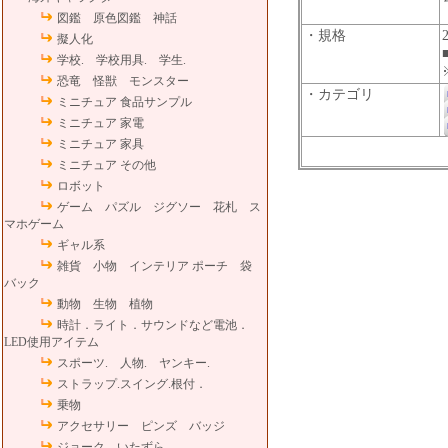
図鑑 原色図鑑 神話
・規格
擬人化
学校. 学校用具. 学生.
恐竜 怪獣 モンスター
・カテゴリ
ミニチュア 食品サンプル
ミニチュア 家電
ミニチュア 家具
ミニチュア その他
ロボット
ゲーム パズル ジグソー 花札 ス
マホゲーム
ギャル系
雑貨 小物 インテリア ポーチ 袋
バック
動物 生物 植物
時計．ライト．サウンドなど電池．
LED使用アイテム
スポーツ. 人物. ヤンキー.
ストラップ.スイング.根付．
乗物
アクセサリー ピンズ バッジ
ジョーク いたずら