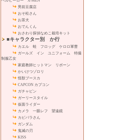
ベルヒーロー X-MEN
男前豆腐店
おそ松さん
お茶犬
おでんくん
おさわり探偵なめこ栽培キット
■キャラクター別 か行
カエル 蛙 フロッグ ケロロ軍曹
ガールズ イン ユニフォーム 特撮
制服乙女
家庭教師ヒットマン リボーン
かいけつゾロリ
怪獣ブースカ
CAPCON カプコン
ガチャピン
ガーリースタイル
仮面ライダー
カメラ 一眼レフ 望遠鏡
カピバラさん
ガンダム
鬼滅の刃
KISS