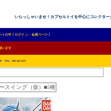
いらっしゃいませ！カプセルトイを中心にコレクターグッズを販
ートの中
┃
ログイ ン・会員ページ
┃
願います
EL：082-247-1371
ースイング（仮）■5種