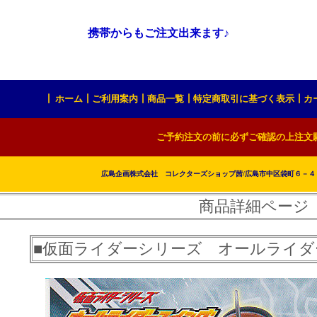
携帯からもご注文出来ます♪
┃
ホーム
┃
ご利用案内
┃
商品一覧
┃
特定商取引に基づく表示
┃
カ
ご予約注文の前に必ずご確認の上注文
広島企画株式会社 コレクターズショップ茜/広島市中区袋町６－４５ T
商品詳細ページ
■仮面ライダーシリーズ オールライダ