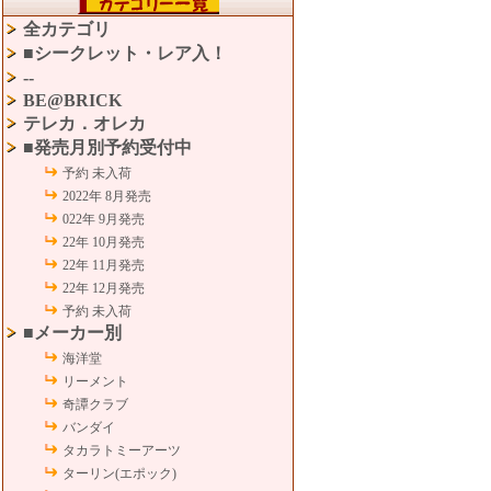
全カテゴリ
■シークレット・レア入！
--
BE@BRICK
テレカ．オレカ
■発売月別予約受付中
予約 未入荷
2022年 8月発売
022年 9月発売
22年 10月発売
22年 11月発売
22年 12月発売
予約 未入荷
■メーカー別
海洋堂
リーメント
奇譚クラブ
バンダイ
タカラトミーアーツ
ターリン(エポック)