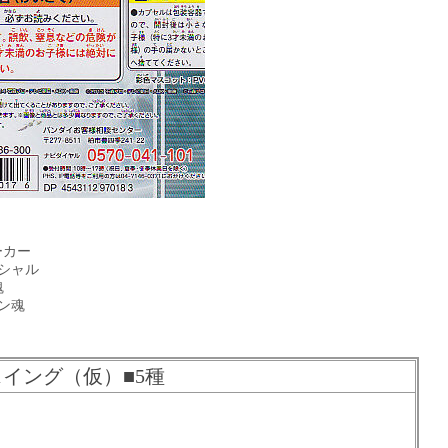
ーカー
シャル
魂
ン魂
イング（仮）■5種