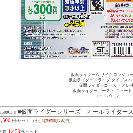
仮面ライダーW サイクロンジョ
仮面ライダードライブ タイプスペ
仮面ライダーゴースト オレ
仮面ライダーゴースト ニュート
ロードバロン
■仮面ライダーシリーズ オールライダース
[1509C14]
1,500
円/セット
（うち消費税額(税込)円）
1,450
会員
円/セット