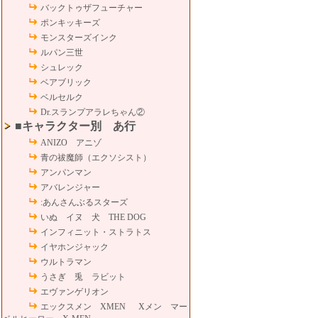
バックトゥザフューチャー
ポンキッキーズ
モンスターズインク
ルパン三世
シュレック
ベアブリック
ベルセルク
Dr.スランプアラレちゃん②
■キャラクター別 あ行
ANIZO アニゾ
青の祓魔師（エクソシスト）
アンパンマン
アバレンジャー
:あんさんぶるスターズ
いぬ イヌ 犬 THE DOG
インフィニット・ストラトス
イヤホンジャック
ウルトラマン
うさぎ 兎 ラビット
エヴァンゲリオン
エックスメン XMEN Xメン マー