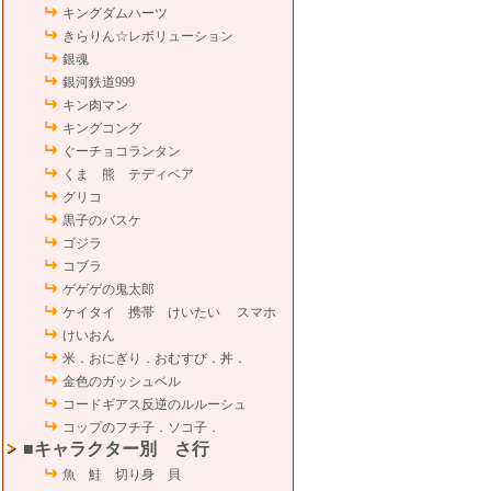
キングダムハーツ
きらりん☆レボリューション
銀魂
銀河鉄道999
キン肉マン
キングコング
ぐーチョコランタン
くま 熊 テディベア
グリコ
黒子のバスケ
ゴジラ
コブラ
ゲゲゲの鬼太郎
ケイタイ 携帯 けいたい スマホ
けいおん
米．おにぎり．おむすび．丼．
金色のガッシュベル
コードギアス反逆のルルーシュ
コップのフチ子．ソコ子．
■キャラクター別 さ行
魚 鮭 切り身 貝