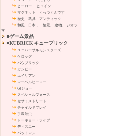
ヒーロー ヒロイン
マグネット くっつくんです
歴史 武具 アンティック
和風 日本． 情景. 建物. ジオラ
マ
■ゲーム景品
■KUBRICK キューブリック
ユニバーサルモンスターズ
ケロッグ
バウブリック
ガンビー
エイリアン
マーベルヒーロー
GIジョー
スペシャルフォース
セサミストリート
チャイルドプレイ
手塚治虫
トーキョートライブ
ディズニー
バットマン