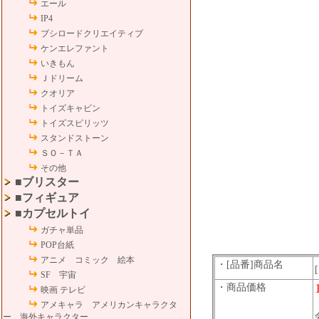
エール
IP4
ブシロードクリエイティブ
ケンエレファント
いきもん
Ｊドリーム
クオリア
トイズキャビン
トイズスピリッツ
スタンドストーン
ＳＯ－ＴＡ
その他
■ブリスター
■フィギュア
■カプセルトイ
ガチャ単品
POP台紙
アニメ コミック 絵本
・[品番]商品名
SF 宇宙
・商品価格
映画 テレビ
アメキャラ アメリカンキャラクタ
ー 海外キャラクター