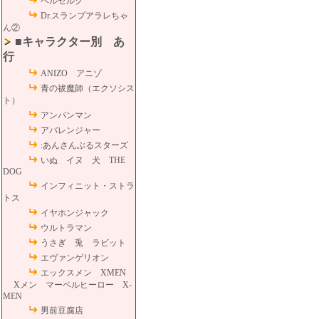
ベルセルク
Dr.スランプアラレちゃ
ん②
■キャラクター別 あ
行
ANIZO アニゾ
青の祓魔師（エクソシス
ト）
アンパンマン
アバレンジャー
:あんさんぶるスターズ
いぬ イヌ 犬 THE
DOG
インフィニット・ストラ
トス
イヤホンジャック
ウルトラマン
うさぎ 兎 ラビット
エヴァンゲリオン
エックスメン XMEN
Xメン マーベルヒーロー X-
MEN
男前豆腐店