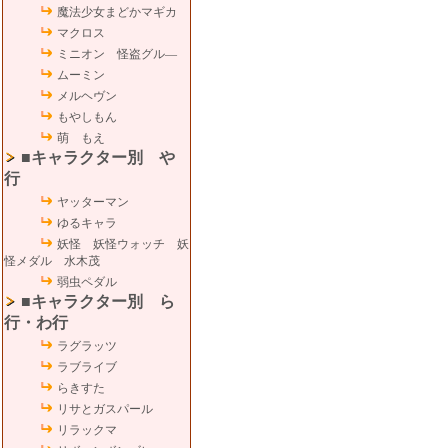
魔法少女まどかマギカ
マクロス
ミニオン 怪盗グル―
ムーミン
メルヘヴン
もやしもん
萌 もえ
■キャラクター別 や
行
ヤッターマン
ゆるキャラ
妖怪 妖怪ウォッチ 妖
怪メダル 水木茂
弱虫ペダル
■キャラクター別 ら
行・わ行
ラグラッツ
ラブライブ
らきすた
リサとガスパール
リラックマ