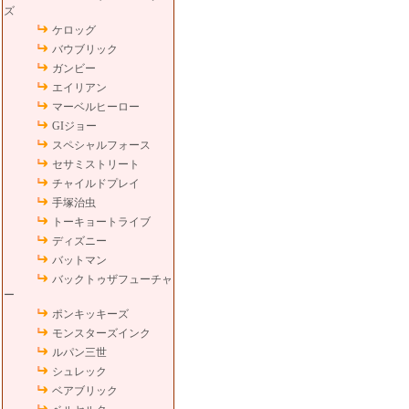
ズ
ケロッグ
バウブリック
ガンビー
エイリアン
マーベルヒーロー
GIジョー
スペシャルフォース
セサミストリート
チャイルドプレイ
手塚治虫
トーキョートライブ
ディズニー
バットマン
バックトゥザフューチャ
ー
ポンキッキーズ
モンスターズインク
ルパン三世
シュレック
ベアブリック