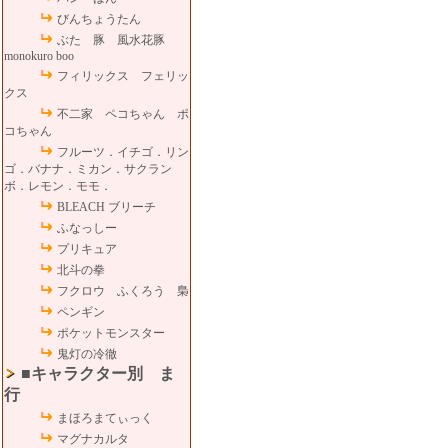
びんちょうたん
ぶた 豚 風水花豚
monokuro boo
フィリックス フェリッ
クス
不二家 ペコちゃん ポ
コちゃん
フルーツ．イチゴ．リン
ゴ．バナナ．ミカン．サクラン
ボ．レモン．モモ．
BLEACH ブリーチ
ふなっしー
プリキュア
北斗の拳
フクロウ ふくろう 梟
ペンギン
ポケットモンスター
鬼灯の冷徹
■キャラクター別 ま
行
まほろまてぃっく
マグナカルタ