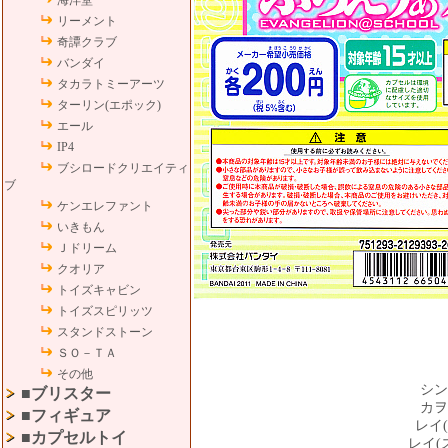
海洋堂
リーメント
奇譚クラブ
バンダイ
タカラトミーアーツ
ターリン(エポック)
エール
IP4
ブシロードクリエイティ
ブ
ケンエレファント
いきもん
Ｊドリーム
クオリア
トイズキャビン
トイズスピリッツ
スタンドストーン
ＳＯ－ＴＡ
その他
シン
■ブリスター
カヲ
■フィギュア
レイ
■カプセルトイ
レイ(