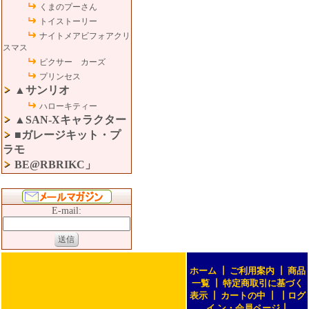
くまのプーさん
トイストーリー
ナイトメアビフォアクリ
スマス
ピクサー カーズ
プリンセス
▲サンリオ
ハローキティー
▲SAN-Xキャラクター
■ガレージキット・プ
ラモ
BE@RBRIKC」
E-mail:
ホーム
┃
ご利用案内
┃
商品
一覧
┃
特定商取引に基づく
表示
┃
カートの中
┃
┃
ログ
イ ン・会員ページ
┃