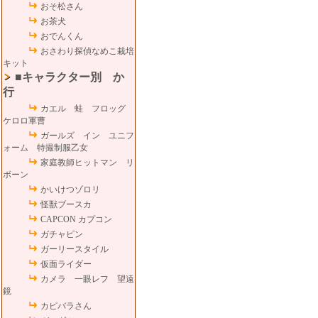
おそ松さん
お茶犬
おでんくん
おさわり探偵なめこ栽培
キット
■キャラクター別 か
行
カエル 蛙 フロッグ
ケロロ軍曹
ガールズ イン ユニフ
ォーム 特撮制服乙女
家庭教師ヒットマン リ
ボーン
かいけつゾロリ
怪獣ブースカ
CAPCON カプコン
ガチャピン
ガーリースタイル
仮面ライダー
カメラ 一眼レフ 望遠
鏡
カピバラさん