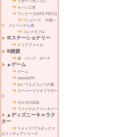
リボーンボンゴレ
ルパン三世
ワンピース(ONE PIECE)
ワンピース 大箱い
り クレーンゲム他
コレクタブル
※ステーショナリー
クリアファイル
※雑貨
袋 バッグ ポーチ
▲ゲーム
ゲーム
nintendoDS
おいでよどうぶつの森
スーパーマリオブラザー
ズ
ゼルダの伝説
ファイナルファンタジー
▲ディズニーキャラク
ター
リメイク/プラボックス
入りィギュアシリーズ