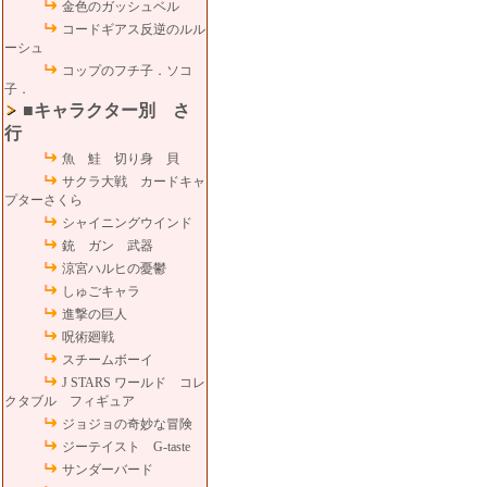
金色のガッシュベル
コードギアス反逆のルル
ーシュ
コップのフチ子．ソコ
子．
■キャラクター別 さ
行
魚 鮭 切り身 貝
サクラ大戦 カードキャ
プターさくら
シャイニングウインド
銃 ガン 武器
涼宮ハルヒの憂鬱
しゅごキャラ
進撃の巨人
呪術廻戦
スチームボーイ
J STARS ワールド コレ
クタブル フィギュア
ジョジョの奇妙な冒険
ジーテイスト G-taste
サンダーバード