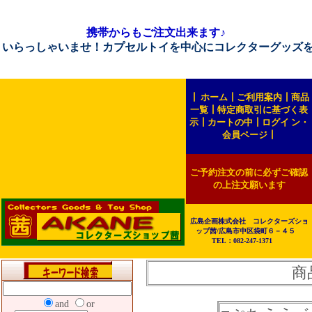
携帯からもご注文出来ます♪
ゃいませ！カプセルトイを中心にコレクターグッズを販売して
┃
ホーム
┃
ご利用案内
┃
商品
一覧
┃
特定商取引に基づく表
示
┃
カートの中
┃
ログイ ン・
会員ページ
┃
ご予約注文の前に必ずご確認
の上注文願います
広島企画株式会社 コレクターズショ
ップ茜/広島市中区袋町６－４５
TEL：082-247-1371
商
and
or