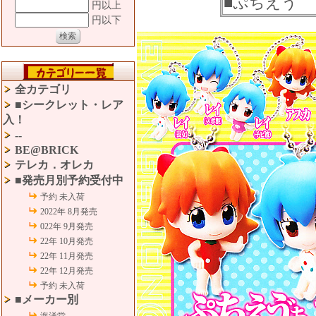
■ぷちえう゛
円以上
円以下
全カテゴリ
■シークレット・レア
入！
--
BE@BRICK
テレカ．オレカ
■発売月別予約受付中
予約 未入荷
2022年 8月発売
022年 9月発売
22年 10月発売
22年 11月発売
22年 12月発売
予約 未入荷
■メーカー別