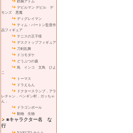
鉄腕アトム
デビルマン デビル デ
モンズ 悪魔
ディグレイマン
ティム・バートン監督作
品フィギュア
テニスの王子様
デスクトップフィギュア
刀剣乱舞
ドコモダケ
どうぶつの森
鳥 インコ 文鳥 ひよ
こ
トーマス
ドラえもん
ドクタースランプ．アラ
レチャン．ペンギン村．ガッちゃ
ん．
ドラゴンボール
動物 生物
■キャラクター名 な
行
NARUTO-ナルト-