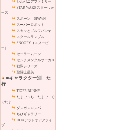
シルバニアファミリー
STAR WARS スターウォ
ーズ
スポーン SPAWN
スーパーロボット
スカッとゴルフパンヤ
スクールランブル
SNOOPY（スヌーピ
ー）
セーラームーン
センチメンタルサーカス
戦隊シリーズ
聖闘士星矢
■キャラクター別 た
行
TIGER BUNNY
たまごっち たまご ぐ
でたま
ダンガンロンパ
ちびギャラリー
DOAデッドオアアライ
ブ