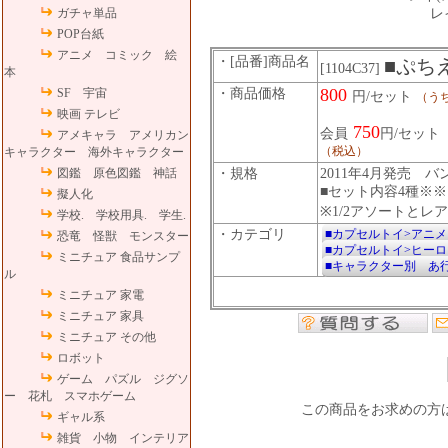
ガチャ単品
レ
POP台紙
アニメ コミック 絵
・[品番]商品名
■ぷち
[1104C37]
本
800
SF 宇宙
・商品価格
円/セット
（うち
映画 テレビ
750
会員
円/セット
アメキャラ アメリカン
（税込）
キャラクター 海外キャラクター
図鑑 原色図鑑 神話
・規格
2011年4月発売 バ
■セット内容4種※※
擬人化
※1/2アソートとレ
学校. 学校用具. 学生.
・カテゴリ
■カプセルトイ>アニ
恐竜 怪獣 モンスター
■カプセルトイ>ヒー
ミニチュア 食品サンプ
■キャラクター別 あ
ル
ミニチュア 家電
ミニチュア 家具
ミニチュア その他
ロボット
ゲーム パズル ジグソ
ー 花札 スマホゲーム
この商品をお求めの方
ギャル系
雑貨 小物 インテリア