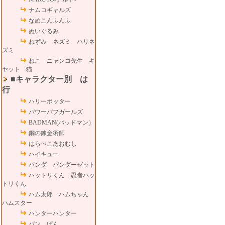
ナムコギャルズ
なめこんふんふ
ぬいぐるみ
ねずみ ネズミ ハリネ
ズミ
ねこ ニャンコ先生 キ
ヤット 猫
■キャラクター別 は
行
ハリーポッター
パワーパフガールズ
BADMAN(バッドマン）
鋼の錬金術師
はらぺこあおむし
ハイキュー
バンダ パンダーゼット
ハットリくん 忍者ハッ
トリくん
ハム太郎 ハムちゃん
ハムスター
ハンターハンター
パン ぱん