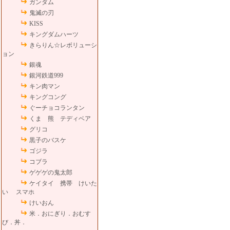
ガンダム
鬼滅の刃
KISS
キングダムハーツ
きらりん☆レボリューシ
ョン
銀魂
銀河鉄道999
キン肉マン
キングコング
ぐーチョコランタン
くま 熊 テディベア
グリコ
黒子のバスケ
ゴジラ
コブラ
ゲゲゲの鬼太郎
ケイタイ 携帯 けいた
い スマホ
けいおん
米．おにぎり．おむす
び．丼．