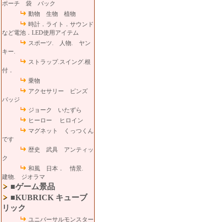
ポーチ 袋 バック
動物 生物 植物
時計．ライト．サウンド
など電池．LED使用アイテム
スポーツ. 人物. ヤン
キー.
ストラップ.スイング.根
付．
乗物
アクセサリー ピンズ
バッジ
ジョーク いたずら
ヒーロー ヒロイン
マグネット くっつくん
です
歴史 武具 アンティッ
ク
和風 日本． 情景.
建物. ジオラマ
■ゲーム景品
■KUBRICK キューブ
リック
ユニバーサルモンスター